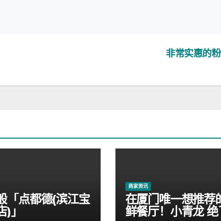
非常实惠的
商家资讯
般「点都德(滨江宝
在厦门唯一想推荐
店)」
鲜餐厅！小青龙 绝