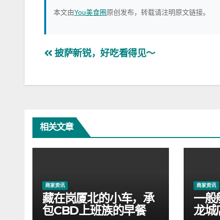
本文由
You美食圈
原创发布，转载请注明原文链接。
文
披萨新锐，好吃看得见～
章
导
航
相关文章
商家资讯
商家资讯
藏在岗厦北的小车，承
一般
包CBD上班族的早餐
龙城