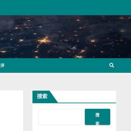
点评
搜索
搜
索