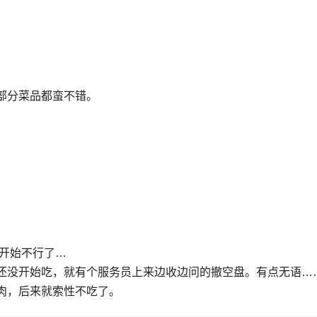
部分菜品都蛮不错。
就开始不行了…
还没开始吃，就有个服务员上来边收边问的撤空盘。有点无语…
肉，后来就索性不吃了。