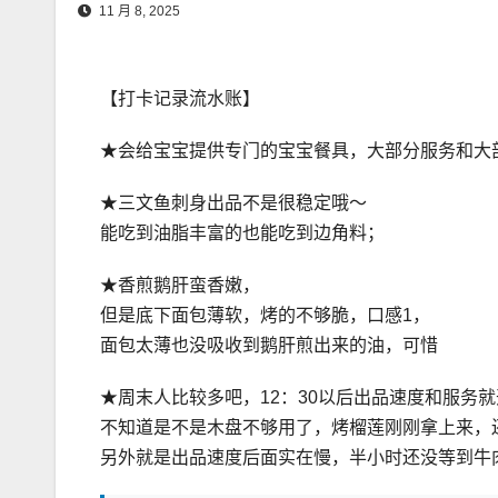
11 月 8, 2025
【打卡记录流水账】
★会给宝宝提供专门的宝宝餐具，大部分服务和大
★三文鱼刺身出品不是很稳定哦～
能吃到油脂丰富的也能吃到边角料；
★香煎鹅肝蛮香嫩，
但是底下面包薄软，烤的不够脆，口感1，
面包太薄也没吸收到鹅肝煎出来的油，可惜
★周末人比较多吧，12：30以后出品速度和服务
不知道是不是木盘不够用了，烤榴莲刚刚拿上来，
另外就是出品速度后面实在慢，半小时还没等到牛