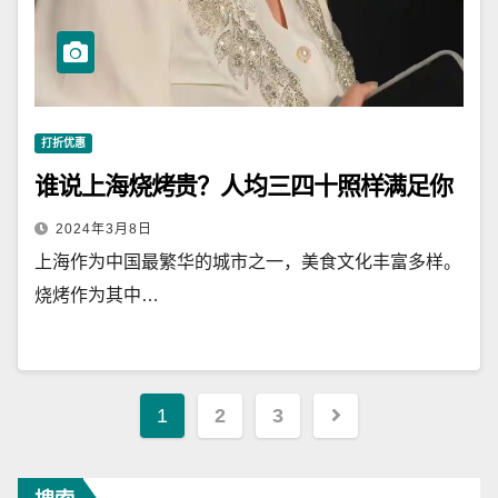
打折优惠
谁说上海烧烤贵？人均三四十照样满足你
2024年3月8日
上海作为中国最繁华的城市之一，美食文化丰富多样。
烧烤作为其中…
文
1
2
3
章